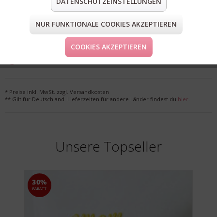
DATENSCHUTZEINSTELLUNGEN
teilen
pin it
mail
teilen
NUR FUNKTIONALE COOKIES AKZEPTIEREN
FORM & GRÖSSE
COOKIES AKZEPTIEREN
LIEFERUNG & KOSTENLOSE RETOURE
* Preise inkl. MwSt. zzgl. Versandkosten
** Gilt für Deutschland. Lieferzeiten für andere Länder findest du
hier
.
Unsere Topseller
30%
RABATT