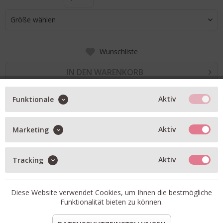
Größe wählen
Wunschliste
IN DEN WARENKORB
Aktiv
Funktionale
BESCHREIBUNG
Kurzärmeliges Jersey-Poloshirt mit schmaler Passform
Aktiv
Marketing
Polokragen und Knopfverschluss auf der Vorderseite
Aktiv
Tracking
Hauptmaterial gefertigt aus elastischem Bio-Baumwoll-
Gemisch
Artikel-Nr.:
F26100223-BLACK
Diese Website verwendet Cookies, um Ihnen die bestmögliche
Passform:
fällt normal aus
Funktionalität bieten zu können.
Material:
95% Baumwolle, 5% Elasthan