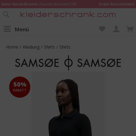
Keine Versandkosten
(Standardversand DE)
Gratis Retourenlabel
Online bestellen –
im Geschäft in Kempen anprobieren und beraten lassen
Wir sind für Dich da:
02152 - 9597464
Menü
Home
/
Kleidung
/
Shirts
/
Shirts
50%
RABATT