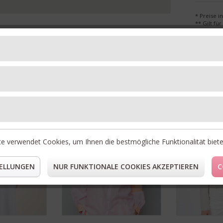
* Preise i
** Gilt fü
Unsere Topseller
30%
30%
RABATT
RABATT
e verwendet Cookies, um Ihnen die bestmögliche Funktionalität biet
ELLUNGEN
NUR FUNKTIONALE COOKIES AKZEPTIEREN
C