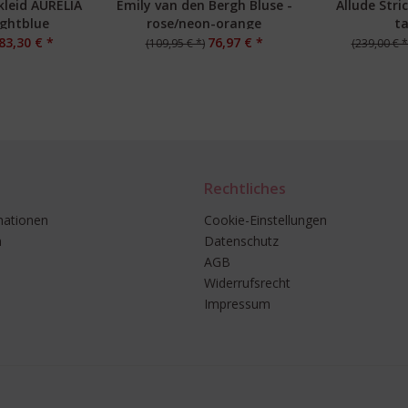
nkleid AURELIA
Emily van den Bergh Bluse -
Allude Stric
lightblue
rose/neon-orange
t
83,30 € *
76,97 € *
(109,95 € *)
(239,00 € *
Rechtliches
mationen
Cookie-Einstellungen
n
Datenschutz
AGB
Widerrufsrecht
Impressum