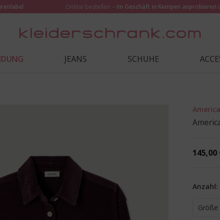
urenlabel
Online bestellen –
im Geschäft in Kempen anprobieren 
EIDUNG
JEANS
SCHUHE
ACCE
America
Americ
145,00 
Anzahl:
Größe