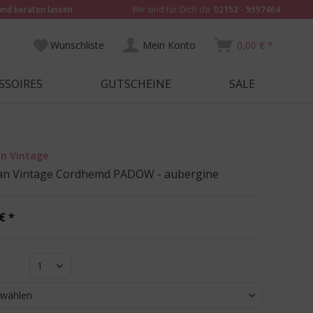
und beraten lassen
Wir sind für Dich da:
02152 - 9597464
Wunschliste
Mein Konto
0,00 € *
SSOIRES
GUTSCHEINE
SALE
n Vintage
an Vintage Cordhemd PADOW - aubergine
€ *
1
 wählen