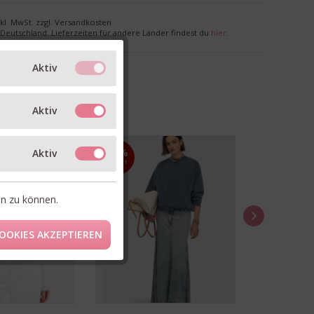
nkl. MwSt. zzgl. Versandkosten
r Deutschland. Lieferzeiten für andere Länder findest du
hier
.
Aktiv
Aktiv
50%
30%
Aktiv
RABATT
RABATT
en zu können.
OOKIES AKZEPTIEREN