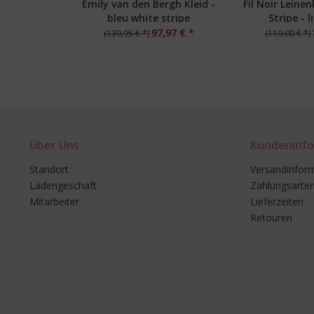
Emily van den Bergh Kleid -
Fil Noir Leine
bleu white stripe
Stripe - 
97,97 € *
(139,95 € *)
(119,00 € *)
Über Uns
Kundeninfo
Standort
Versandinfor
Ladengeschäft
Zahlungsarte
Mitarbeiter
Lieferzeiten
Retouren