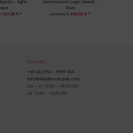
kjacke - light
Semicouture Logo-Sweat -
Oui Hem
aupe
blue
Limon
167,30 € *
109,50 € *
)
(219,00 € *)
(139,95 
Kontakt
+49 (0) 2152 – 9597 464
info@kleiderschrank.com
Mo – Fr: 10:00 – 18:00 Uhr
Sa: 10:00 – 16:00 Uhr