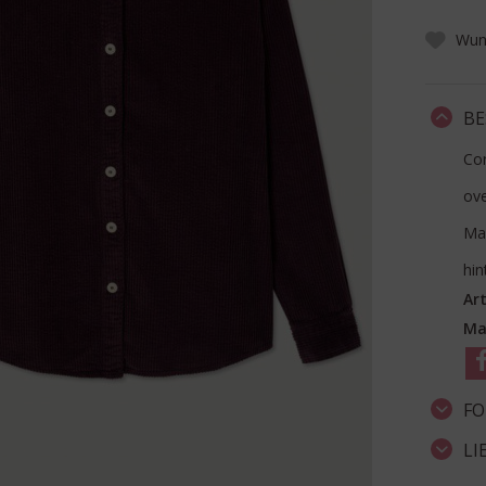
Wuns
BE
Cor
ove
Ma
hin
Art
Ma
FO
LI