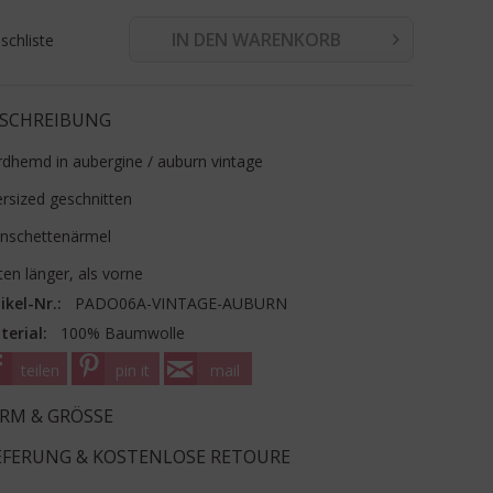
IN DEN WARENKORB
chliste
SCHREIBUNG
dhemd in aubergine / auburn vintage
rsized geschnitten
nschettenärmel
ten länger, als vorne
ikel-Nr.:
PADO06A-VINTAGE-AUBURN
terial:
100% Baumwolle
teilen
pin it
mail
RM & GRÖSSE
EFERUNG & KOSTENLOSE RETOURE